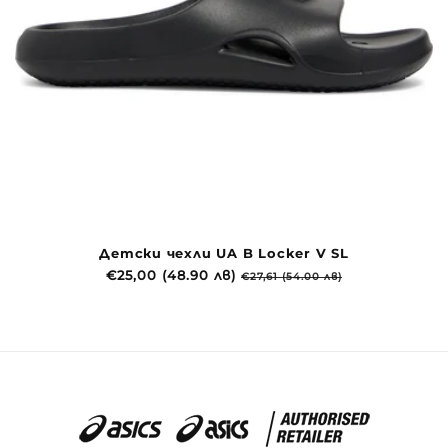
Детски чехли UA B Locker V SL
Редовна
€25,00 (48.90 лв)
Продажна
€27,61 (54.00 лв)
цена
цена