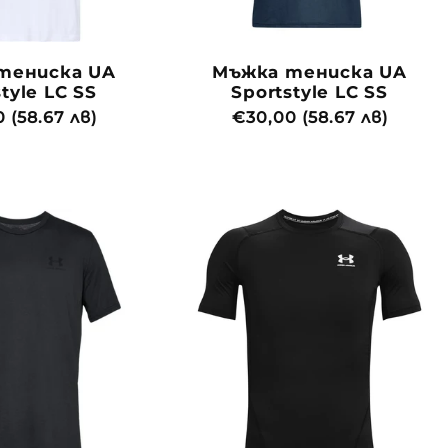
я
:
тениска UA
Мъжка тениска UA
tyle LC SS
Sportstyle LC SS
йна
 (58.67 лв)
Обичайна
€30,00 (58.67 лв)
цена