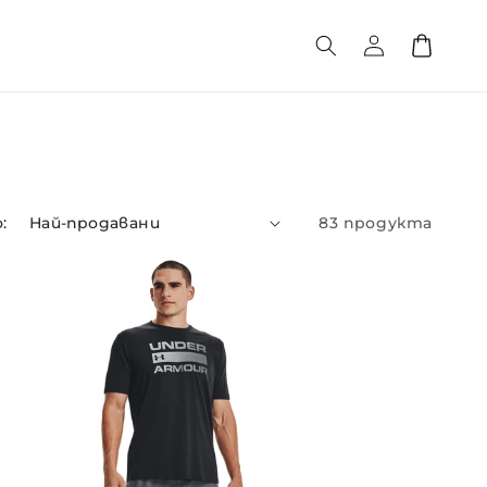
Влизане
Количка
:
83 продукта