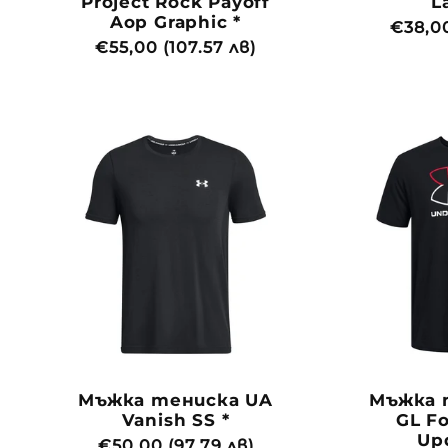
Project Rock Payoff
L
Aop Graphic *
Обич
€38,00
Обичайна
€55,00 (107.57 лв)
цена
цена
Мъжка тениска UA
Мъжка 
Vanish SS *
GL F
Up
Обичайна
€50,00 (97.79 лв)