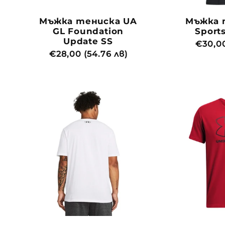
Мъжка тениска UA
Мъжка 
GL Foundation
Sports
Update SS
Обича
€30,00
Обичайна
€28,00 (54.76 лв)
цена
цена