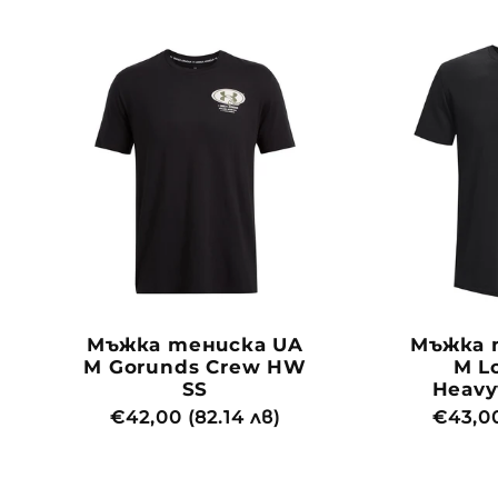
Мъжка тениска UA
Мъжка 
M Gorunds Crew HW
M L
SS
Heavy
Обичайна
€42,00 (82.14 лв)
Обича
€43,00
цена
цена