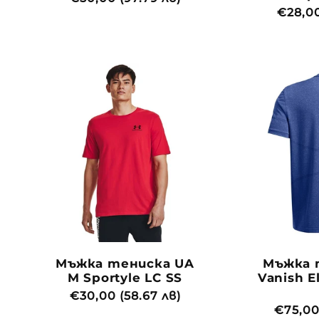
Обича
€28,00
цена
цена
Мъжка тениска UA
Мъжка 
M Sportyle LC SS
Vanish E
Обичайна
€30,00 (58.67 лв)
Обича
€75,00
цена