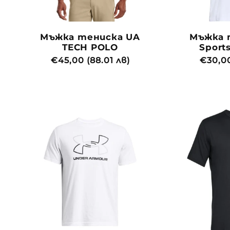
Мъжка тениска UA
Мъжка 
TECH POLO
Sports
Обичайна
€45,00 (88.01 лв)
Обича
€30,00
цена
цена