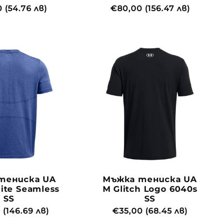
йна
 (54.76 лв)
Обичайна
€80,00 (156.47 лв)
цена
тениска UA
Мъжка тениска UA
lite Seamless
M Glitch Logo 6040s
SS
SS
йна
 (146.69 лв)
Обичайна
€35,00 (68.45 лв)