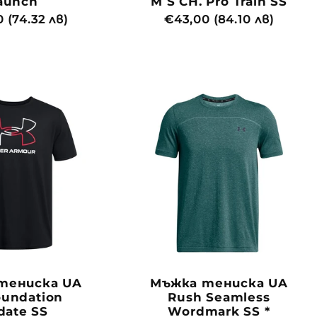
aunch
M S CH. Pro Train SS
айна
 (74.32 лв)
Обичайна
€43,00 (84.10 лв)
цена
тениска UA
Мъжка тениска UA
oundation
Rush Seamless
date SS
Wordmark SS *