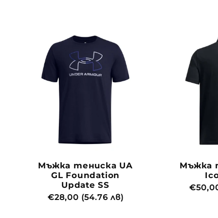
цена
Мъжка тениска UA
Мъжка 
GL Foundation
Ic
Update SS
Обича
€50,00
Обичайна
€28,00 (54.76 лв)
цена
цена