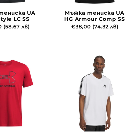
тениска UA
Мъжка тениска UA
tyle LC SS
HG Armour Comp SS
йна
 (58.67 лв)
Обичайна
€38,00 (74.32 лв)
цена