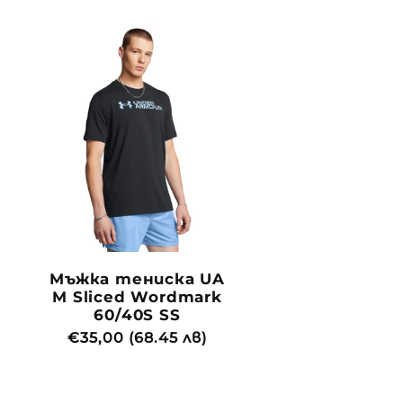
Мъжка тениска UA
M Sliced Wordmark
60/40S SS
Обичайна
€35,00 (68.45 лв)
цена