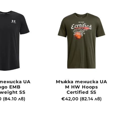
тениска UA
Мъжка тениска UA
ogo EMB
M HW Hoops
weight SS
Certified SS
йна
 (84.10 лв)
Обичайна
€42,00 (82.14 лв)
цена