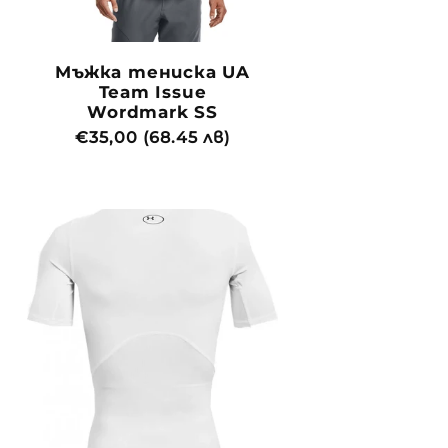
Мъжка тениска UA
Team Issue
Wordmark SS
Обичайна
€35,00 (68.45 лв)
цена