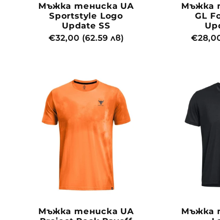
Мъжка тениска UA
Мъжка 
Sportstyle Logo
GL F
Update SS
Up
Обичайна
€32,00 (62.59 лв)
Обича
€28,00
цена
цена
Мъжка тениска UA
Мъжка 