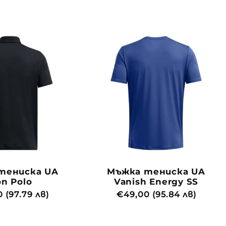
цена
тениска UA
Мъжка тениска UA
on Polo
Vanish Energy SS
йна
 (97.79 лв)
Обичайна
€49,00 (95.84 лв)
цена