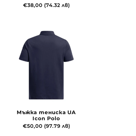
Обичайна
€38,00 (74.32 лв)
цена
Мъжка тениска UA
Icon Polo
Обичайна
€50,00 (97.79 лв)
цена