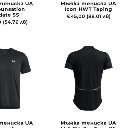
тениска UA
Мъжка тениска UA
ounsation
Icon HWT Taping
date SS
Обичайна
€45,00 (88.01 лв)
йна
 (54.76 лв)
цена
тениска UA
Мъжка тениска UA