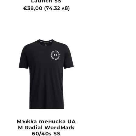
Launch SS
Обичайна
€38,00 (74.32 лв)
цена
Мъжка тениска UA
M Radial WordMark
60/40s SS