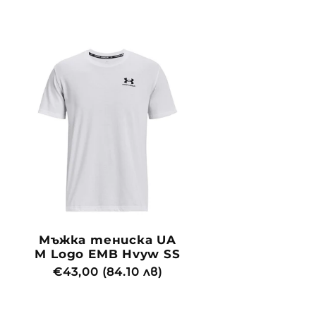
Мъжка тениска UA
M Logo EMB Hvyw SS
Обичайна
€43,00 (84.10 лв)
цена