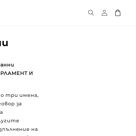
Влизам
Количка
ни
данни
ПАРЛАМЕНТ И
но три имена,
говор за
а
лугите
зпълнение на