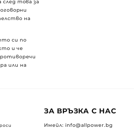
 а след това за
договорни
телство на
ето си по
акто и че
 противоречи
ра или на
ЗА ВРЪЗКА С НАС
Имейл: info@allpower.bg
роси