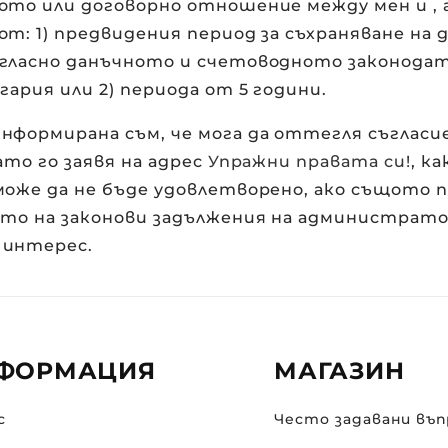
ото или договорно отношение между мен и
,
т: 1) предвидения период за съхраняване на 
гласно данъчното и счетоводното законода
гария или 2) периода от 5 години.
нформирана съм, че мога да оттегля съгласи
ато го заявя на адрес
Упражни правата си!
, к
може да не бъде удовлетворено, ако същото
ето на законови задължения на администрато
 интерес.
ФОРМАЦИЯ
МАГАЗИН
с
Често задавани въп