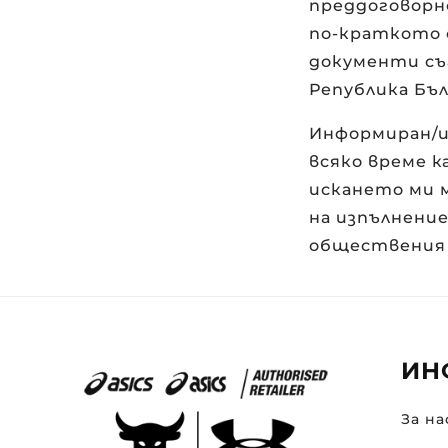
преддоговорн
по-краткото о
документи съ
Република Бъл
Информиран/и
всяко време к
искането ми 
на изпълнени
обществения
ИН
За на