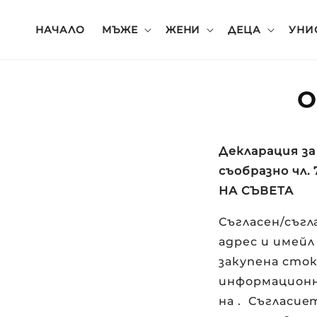
Преминете
ъм
ъдържанието
НАЧАЛО
МЪЖЕ
ЖЕНИ
ДЕЦА
УНИ
О
Декларация за
съобразно чл
НА СЪВЕТА
Съгласен/съгл
адрес и имей
закупена сток
информационн
на
.
Съгласиет