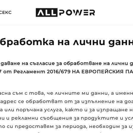
СЕКС
бработка на лични дан
 даване на съгласие за обработване на лични 
. 7 от Регламент 2016/679 НА ЕВРОПЕЙСКИЯ 
асна съм с това, че личните ми данни, а имен
л адрес се обработват от
за изпълнение на до
а или поръчана услуга, както и за изпращане н
и и рекламни съобщения за продуктите и ус
о си предоставям за периода, необходим за и