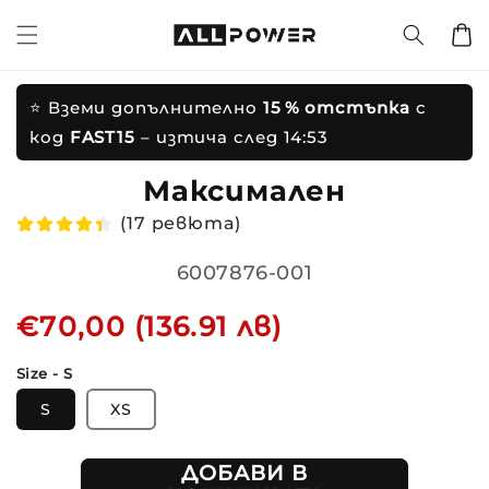
Преминете
ъм
Количк
ъдържанието
реминете
ъм
нформацията
⭐ Вземи допълнително
15 % отстъпка
с
а продукта
код
FAST15
– изтича след
14:53
Максимален ко
(17 ревюта)
Translation
6007876-001
missing:
Редовна
€70,00 (136.91 лв)
bg.products.product.sku:
цена
Size - S
S
XS
ДОБАВИ В