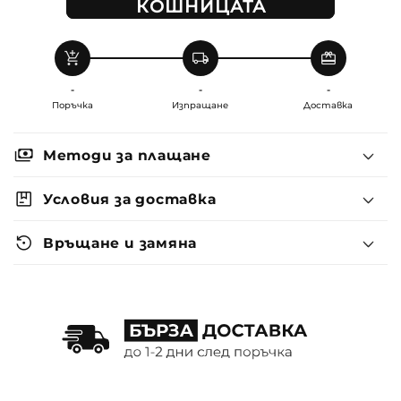
КОШНИЦАТА
add_shopping_cart
local_shipping
redeem
-
-
-
Поръчка
Изпращане
Доставка
payments
Методи за плащане
package
Условия за доставка
settings_backup_restore
Връщане и замяна