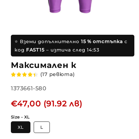
⭐ Вземи допълнително
15 % отстъпка
с
код
FAST15
– изтича след
14:53
Максимален комфо
(17 ревюта)
Translation
1373661-580
missing:
Редовна
€47,00 (91.92 лв)
bg.products.product.sku:
цена
Size - XL
XL
L