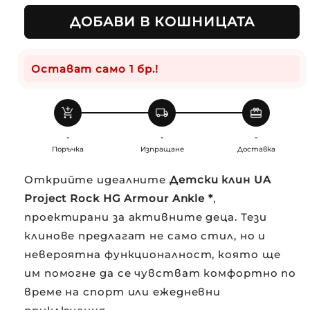
ДОБАВИ В КОШНИЦАТА
Остават само 1 бр.!
add_shopping_cart
local_shipping
redeem
-
-
-
Поръчка
Изпращане
Доставка
Открийте идеалните
Детски клин UA
Project Rock HG Armour Ankle *
,
проектирани за активните деца. Тези
клинове предлагат не само стил, но и
невероятна функционалност, която ще
им помогне да се чувстват комфортно по
време на спорт или ежедневни