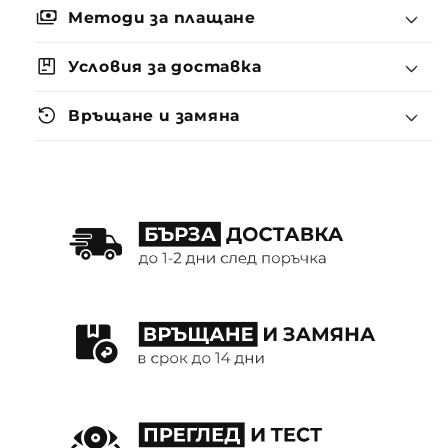
payments
Методи за плащане
package
Условия за доставка
settings_backup_restore
Връщане и замяна