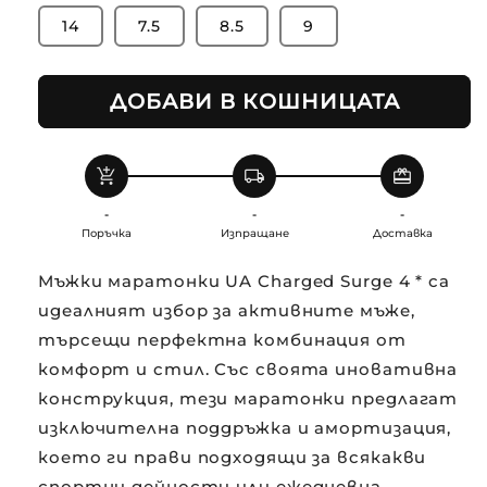
14
7.5
8.5
9
ДОБАВИ В КОШНИЦАТА
add_shopping_cart
local_shipping
redeem
-
-
-
Поръчка
Изпращане
Доставка
Мъжки маратонки UA Charged Surge 4 * са
идеалният избор за активните мъже,
търсещи перфектна комбинация от
комфорт и стил. Със своята иновативна
конструкция, тези маратонки предлагат
изключителна поддръжка и амортизация,
което ги прави подходящи за всякакви
спортни дейности или ежедневна