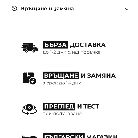
settings_backup_restore
Връщане и замяна