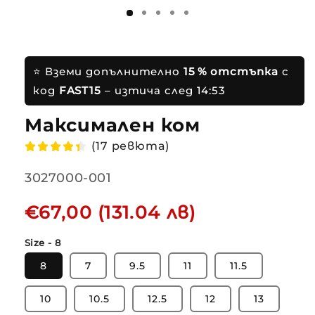
⭐ Вземи допълнително
15 % отстъпка
с
код
FAST15
– изтича след
14:53
Максимален комфор
(17 ревюта)
Translation
3027000-001
missing:
Редовна
€67,00 (131.04 лв)
bg.products.product.sku:
цена
Size - 8
8
7
9.5
11
11.5
10
10.5
12.5
12
13