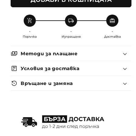
add_shopping_cart
local_shipping
redeem
-
-
-
Поръчка
Изпращане
Доставка
payments
Методи за плащане
package
Условия за доставка
settings_backup_restore
Връщане и замяна