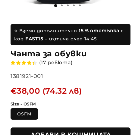
⭐ Вземи допълнително
15 % отстъпка
с
код
FAST15
– изтича след
14:45
Чанта за
(17 ревюта)
Translation
1381921-001
missing:
Редовна
€38,00 (74.32 лв)
bg.products.product.sku:
цена
Size - OSFM
OSFM
ДОБАВИ В КОШНИЦАТА