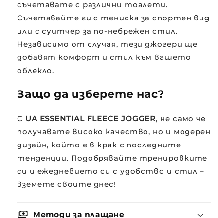
съчетавате с различни тоалети.
Съчетавайте ги с тениска за спортен вид
или с суитчер за по-небрежен стил.
Независимо от случая, тези джогери ще
добавят комфорт и стил към вашето
облекло.
Защо да изберете нас?
С
UA ESSENTIAL FLEECE JOGGER
, не само че
получавате високо качество, но и модерен
дизайн, който е в крак с последните
тенденции. Подобрявайте тренировките
си и ежедневието си с удобство и стил –
вземете своите днес!
payments
Методи за плащане