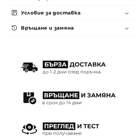
package
Условия за доставка
settings_backup_restore
Връщане и замяна