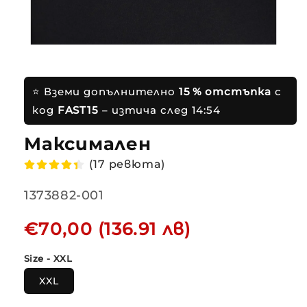
⭐ Вземи допълнително
15 % отстъпка
с
код
FAST15
– изтича след
14:53
Максимален комф
(17 ревюта)
Translation
1373882-001
missing:
Редовна
€70,00 (136.91 лв)
bg.products.product.sku:
цена
Size - XXL
XXL