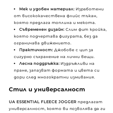
Мек и удобен материал:
Изработени
от висококачествена флийс тъкан,
която предлага топлина и мекота.
Съвременен дизайн:
Слим фит кройка,
която подчертава фигурата, без да
ограничава движението.
Практичност:
Джобове с цип за
сигурно съхранение на лични вещи.
Лесна поддръжка:
Издръжливи на
пране, запазват формата и цвета си
дори след многократни измивания.
Стил и универсалност
UA ESSENTIAL FLEECE JOGGER
предлагат
универсалност, която ви позволява да ги