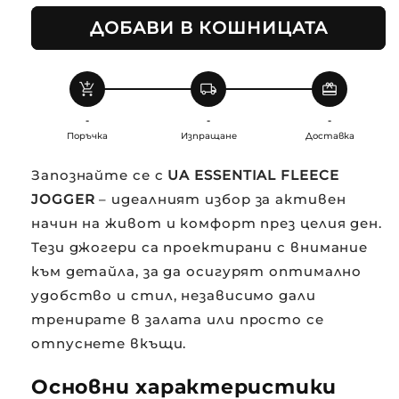
ДОБАВИ В КОШНИЦАТА
add_shopping_cart
local_shipping
redeem
-
-
-
Поръчка
Изпращане
Доставка
Запознайте се с
UA ESSENTIAL FLEECE
JOGGER
– идеалният избор за активен
начин на живот и комфорт през целия ден.
Тези джогери са проектирани с внимание
към детайла, за да осигурят оптимално
удобство и стил, независимо дали
тренирате в залата или просто се
отпуснете вкъщи.
Основни характеристики