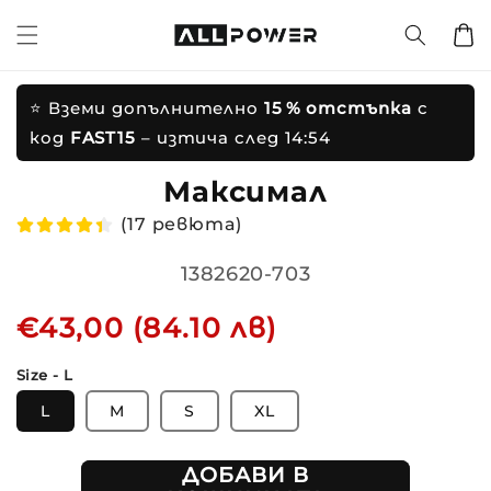
Преминете
ъм
Количк
ъдържанието
реминете
ъм
нформацията
⭐ Вземи допълнително
15 % отстъпка
с
а продукта
код
FAST15
– изтича след
14:53
Максимален
(17 ревюта)
Translation
1382620-703
missing:
Редовна
€43,00 (84.10 лв)
bg.products.product.sku:
цена
Size - L
L
M
S
XL
ДОБАВИ В