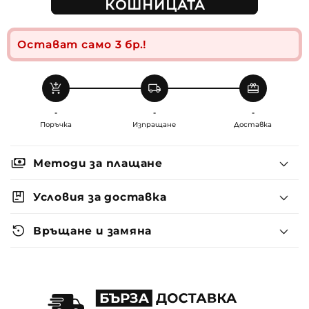
КОШНИЦАТА
Остават само 3 бр.!
add_shopping_cart
local_shipping
redeem
-
-
-
Поръчка
Изпращане
Доставка
payments
Методи за плащане
package
Условия за доставка
settings_backup_restore
Връщане и замяна