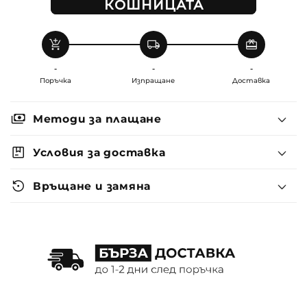
КОШНИЦАТА
add_shopping_cart
local_shipping
redeem
-
-
-
Поръчка
Изпращане
Доставка
payments
Методи за плащане
package
Условия за доставка
settings_backup_restore
Връщане и замяна