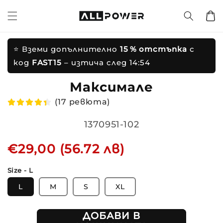
Преминете
ъм
Количк
ъдържанието
реминете
ъм
нформацията
⭐ Вземи допълнително
15 % отстъпка
с
а продукта
код
FAST15
– изтича след
14:53
Максимален к
(17 ревюта)
Translation
1370951-102
missing:
Редовна
€29,00 (56.72 лв)
bg.products.product.sku:
цена
Size - L
L
M
S
XL
ДОБАВИ В